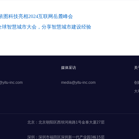
｜依图科技亮相2024互联网岳麓峰会
24全球智慧城市大会，分享智慧城市建设经验
媒体采访
关
@yitu-inc.com
media@yitu-inc.com
创
大
北京：北京朝阳区西坝河南路1号金泰大厦27层
深圳：深圳市福田区深圳新一代产业园3栋15层