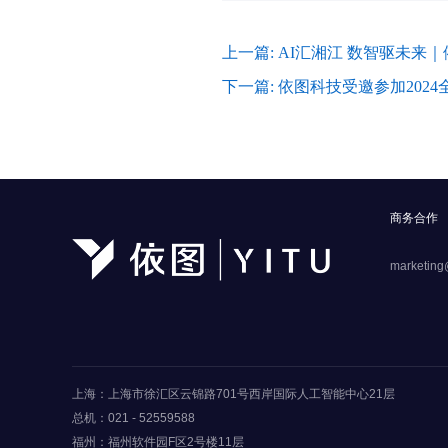
上一篇: AI汇湘江 数智驱未来
下一篇: 依图科技受邀参加20
商务合作
marketing
上海：上海市徐汇区云锦路701号西岸国际人工智能中心21层
总机：021 - 52559588
福州：福州软件园F区2号楼11层