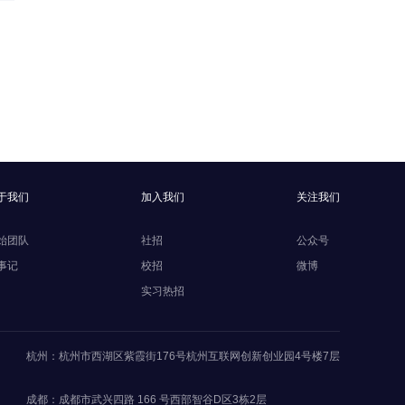
于我们
加入我们
关注我们
始团队
社招
公众号
事记
校招
微博
实习热招
杭州：杭州市西湖区紫霞街176号杭州互联网创新创业园4号楼7层
成都：成都市武兴四路 166 号西部智谷D区3栋2层