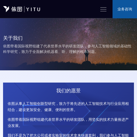
业务咨询
关于我们
依图带着国际视野组建了代表世界水平的研发团队，参与人工智能领域的基础性
科学研究，致力于全面解决机器看、听、理解的根本问题。
我们的愿景
依
图
从
事
人
工
智
能
创
新
型
研
究
，
致
力
于
将
先
进
的
人
工
智
能
技
术
与
行
业
应
用
相
结
合
，
建
设
更
加
安
全
、
健
康
、
便
利
的
世
界
。
依
图
带
着
国
际
视
野
组
建
代
表
世
界
水
平
的
研
发
团
队
，
用
坚
实
的
技
术
力
量
推
进
产
业
发
展
。
我
们
不
是
为
了
把
大
公
司
或
者
实
验
室
的
技
术
拿
来
快
速
套
利
，
我
们
参
与
人
工
智
能