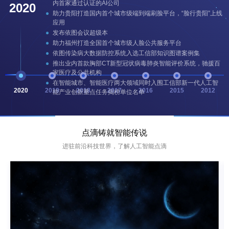
内首家通过认证的AI公司
在新加坡设立研发中心，开启全球化战略
2020
承建国家新一代人工智能开放创新平台，推动中国视觉计算生
助力贵阳打造国内首个城市级端到端刷脸平台，“脸行贵阳”上线
投资人工智能芯片公司 ThinkForce
态体系的建设
依图语音开放平台正式上线
应用
投资人工智能制药公司 AccutarBio
在首届中国人工智能竞赛中斩获10项A类成绩，是夺冠最多的团
蝉联美国国家标准与技术研究院（NIST）主办的人脸识别竞赛
发布依图会议超级本
队
（FRVT）冠军
在美国国家情报高级研究计划局（IARPA）主办的全球人脸识别
胸部CT智能辅助诊断产品成功落地全国多家知名三甲医院
获公安部科技进步奖
依图科技公司成立
助力福州打造全国首个城市级人脸公共服务平台
挑战赛（FRPC）中获得冠军
登榜全球著名科技杂志《麻省理工科技评论》发布的2019年“50
荣获2018世界人工智能创新大赛首届SAIL奖创新奖
与招商银行合作的无卡取款机在全国落地应用
招商银行将依图AI技术推广到全行 1500 家网点
依图传染病大数据防控系统入选工信部知识图谱案例集
家聪明的公司”（TR50）榜单
®
与华西医院联合发布全球首个肺癌临床科研智能病种库和全球
发布care.ai
系列全链路产品
推出业内首款胸部CT新型冠状病毒肺炎智能评价系统，驰援百
智慧儿童医院解决方案落地国家儿童医学中心
首个肺癌多学科智能诊断系统
在美国国家标准与技术研究院（NIST）主办的人脸识别竞赛
家医疗及公共机构
入选美国知名财经媒体CNBC年度“全球最具颠覆性企业50强”
（FRVT）中获得第一
在智能城市、智能医疗两大领域同时入围工信部新一代人工智
（Disruptor 50），是唯一上榜的中国AI企业
2020
2019
2018
2017
2016
2015
2012
能产业创新重点任务揭榜单位名单
发布全球首款云端视觉推理芯片QuestCore™（中文名“求索”）
入围全球知名创投研究机构CB Insights 2019人工智能初创企业
百强榜
联合广妇儿在国际顶级医学科研期刊《Nature Medicine》发表
重磅科研成果
点滴铸就智能传说
进驻前沿科技世界，了解人工智能点滴