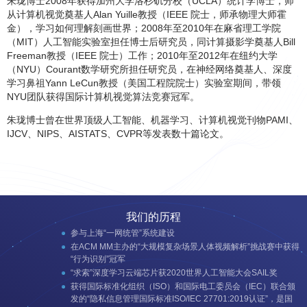
朱珑博士2008年获得加州大学洛杉矶分校（UCLA）统计学博士，师
从计算机视觉奠基人Alan Yuille教授（IEEE 院士，师承物理大师霍
金），学习如何理解刻画世界；2008年至2010年在麻省理工学院
（MIT）人工智能实验室担任博士后研究员，同计算摄影学奠基人Bill
Freeman教授（IEEE 院士）工作；2010年至2012年在纽约大学
（NYU）Courant数学研究所担任研究员，在神经网络奠基人、深度
学习鼻祖Yann LeCun教授（美国工程院院士）实验室期间，带领
NYU团队获得国际计算机视觉算法竞赛冠军。
朱珑博士曾在世界顶级人工智能、机器学习、计算机视觉刊物PAMI、
IJCV、NIPS、AISTATS、CVPR等发表数十篇论文。
与中国电信集团签署战略合作
我们的历程
当选全国信标委人工智能分委会芯片与系统研究组副组长
参与上海“一网统管”系统建设
参与共建首批“上海市人工智能创新中心”，加快产业创新发展
在ACM MM主办的“大规模复杂场景人体视频解析”挑战赛中获得
发布“AI芯片视觉计算创新平台开放计划”，构筑开放互联产业生
“行为识别”冠军
态
“求索”深度学习云端芯片获2020世界人工智能大会SAIL奖
联合中国银联推出“刷脸付”，携手建立金融级支付安全标准
获得国际标准化组织（ISO）和国际电工委员会（IEC）联合颁
在国际声纹识别权威竞赛VoxSRC上，依图算法以绝对优势夺得
发的“隐私信息管理国际标准ISO/IEC 27701:2019认证”，是国
第一