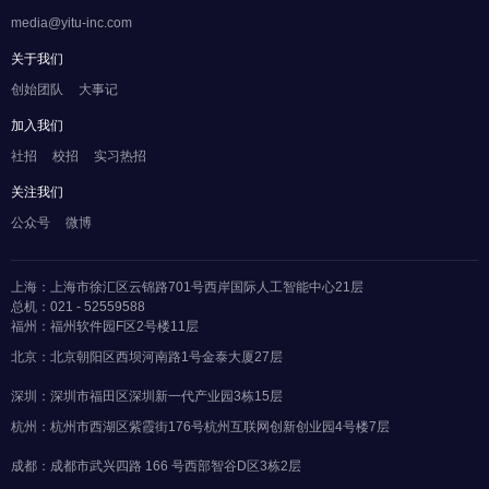
media@yitu-inc.com
关于我们
创始团队
大事记
加入我们
社招
校招
实习热招
关注我们
公众号
微博
上海：上海市徐汇区云锦路701号西岸国际人工智能中心21层
总机：021 - 52559588
福州：福州软件园F区2号楼11层
北京：北京朝阳区西坝河南路1号金泰大厦27层
深圳：深圳市福田区深圳新一代产业园3栋15层
杭州：杭州市西湖区紫霞街176号杭州互联网创新创业园4号楼7层
成都：成都市武兴四路 166 号西部智谷D区3栋2层