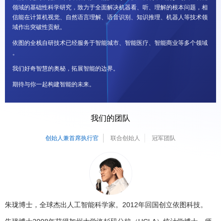
领
域
的
基
础
性
科
学
研
究
，
致
力
于
全
面
解
决
机
器
看
、
听
、
理
解
的
根
本
问
题
，
相
信
能
在
计
算
机
视
觉
、
自
然
语
言
理
解
、
语
音
识
别
、
知
识
推
理
、
机
器
人
等
技
术
领
域
作
出
突
破
性
贡
献
。
依
图
的
全
栈
自
研
技
术
已
经
服
务
于
智
能
城
市
、
智
能
医
疗
、
智
能
商
业
等
多
个
领
域
。
我
们
好
奇
智
慧
的
奥
秘
，
拓
展
智
能
的
边
界
。
期
待
与
你
一
起
构
建
智
能
的
未
来
。
我们的团队
创始人兼首席执行官
联合创始人
冠军团队
朱珑博士，全球杰出人工智能科学家。2012年回国创立依图科技。