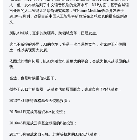
人，但一发布就达到了中文语音识别的最高水平，NLP方面，基于自然语
言处理的人工智能儿科诊断研究成果，被Nature Medicine收录并发表于
2019年2月刊，这是目前中国人工智能科研领域在全球发表的最高级别论
文。
所以AI领域，更多的跨疆界、跨领域变革，已经发生。
这也不断提醒外界，AI的竞争，将是一次全局性竞争，小家碧玉守住固
土，难以实现更大发展。
依图式的横向拓展，以AI为引擎打造更大的平台，会成为越来越明显的趋
势。
当然，也是时候重估依图了。
创办于2012年的依图，从融资估值层面而言，先后官宣了多轮融资：
2013年8月获得真格基金天使轮投资；
2015年1月完成高榕资本A轮投资；
2016年6月完成云锋基金领投的B轮投资；
2017年5月完成来自云锋、红杉等机构的3.8亿C轮融资；