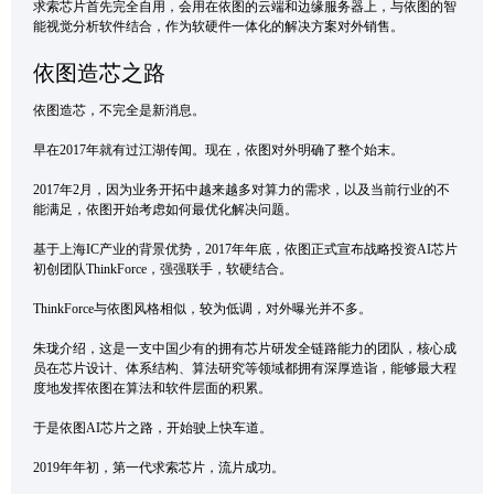
求索芯片首先完全自用，会用在依图的云端和边缘服务器上，与依图的智
能视觉分析软件结合，作为软硬件一体化的解决方案对外销售。
依图造芯之路
依图造芯，不完全是新消息。
早在2017年就有过江湖传闻。现在，依图对外明确了整个始末。
2017年2月，因为业务开拓中越来越多对算力的需求，以及当前行业的不
能满足，依图开始考虑如何最优化解决问题。
基于上海IC产业的背景优势，2017年年底，依图正式宣布战略投资AI芯片
初创团队ThinkForce，强强联手，软硬结合。
ThinkForce与依图风格相似，较为低调，对外曝光并不多。
朱珑介绍，这是一支中国少有的拥有芯片研发全链路能力的团队，核心成
员在芯片设计、体系结构、算法研究等领域都拥有深厚造诣，能够最大程
度地发挥依图在算法和软件层面的积累。
于是依图AI芯片之路，开始驶上快车道。
2019年年初，第一代求索芯片，流片成功。