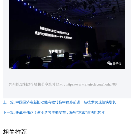
您可以复制这个链接分享给其他人：https://www.yitutech.com/node/708
上一篇: 中国经济在新旧动能有效转换中稳步前进，新技术实现较快增长
下一篇: 挑战英伟达！依图造芯震撼发布，极智“求索”算法即芯片
相关推荐