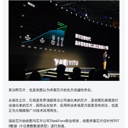
算法即芯片，也是依图认为求索芯片的先天优越性所在。
从诞生之日，它就是世界顶级算法公司做出来的芯片，是依图扎根视觉行
业做出来的芯片，因而会在技术、应用和业务场景方面更具性价比，也真
正为大规模推广AI技术应用而生。
该款芯片由依图与芯片公司ThinkForce联合研发，依图求索芯片仅针对INT
8数据（8 位整数数据类型）进行加速。